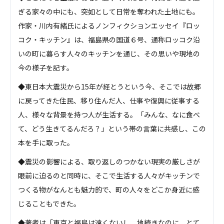
ぎる家々の中にも、突如として日常を奪われた土地にも。
作家・川内有緒氏によるノンフィクションエッセイ『ロッ
コク・キッチン』は、福島県の国道６号、通称ロッコク沿
いの町に暮らす人々のキッチンを通じ、その思いや現地の
今の様子を記す。
◆東日本大震災から15年が経とうという今、そこでは故郷
に戻ってきた住民、移り住んだ人、仕事や復興に従事する
人、様々な背景を持つ人が生活する。「みんな、なに食べ
て、どう生きてるんだろ？」という帯の言葉に共感し、この
本を手に取った。
◆震災の影響による、取り返しのつかない現実の厳しさが
眼前に迫るのと同時に、そこで生活する人々がキッチンで
つくる物がなんとも魅力的で、町の人々をどこか身近に感
じることもできた。
◆著者は「東京と福島は遠くないし、地続きなのに、とて