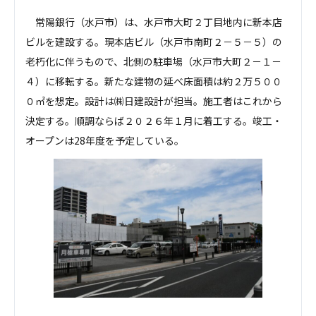
常陽銀行（水戸市）は、水戸市大町２丁目地内に新本店
ビルを建設する。現本店ビル（水戸市南町２－５－５）の
老朽化に伴うもので、北側の駐車場（水戸市大町２－１－
４）に移転する。新たな建物の延べ床面積は約２万５００
０㎡を想定。設計は㈱日建設計が担当。施工者はこれから
決定する。順調ならば２０２６年１月に着工する。竣工・
オープンは28年度を予定している。