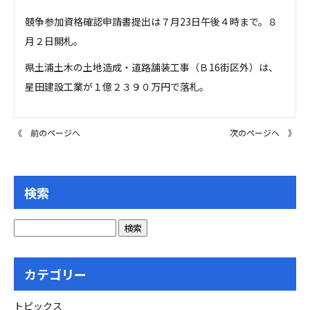
競争参加資格確認申請書提出は７月23日午後４時まで。８
月２日開札。
県土浦土木の土地造成・道路舗装工事（Ｂ16街区外）は、
星田建設工業が１億２３９０万円で落札。
《 前のページへ
次のページへ 》
検索
カテゴリー
トピックス