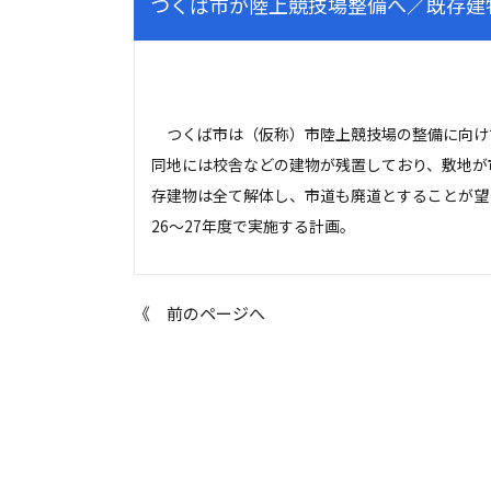
つくば市が陸上競技場整備へ／既存建
つくば市は（仮称）市陸上競技場の整備に向け
同地には校舎などの建物が残置しており、敷地が
存建物は全て解体し、市道も廃道とすることが望
26～27年度で実施する計画。
《 前のページへ