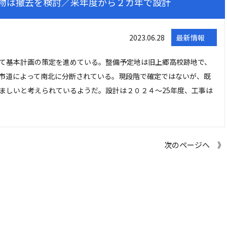
物は撤去を検討／来年度から２カ年で設計
2023.06.28
最新情報
て基本計画の策定を進めている。整備予定地は旧上郷高校跡地で、
市道によって南北に分断されている。現段階で確定ではないが、既
ましいと考えられているようだ。設計は２０２４～25年度、工事は
次のページへ 》