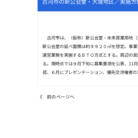
古河市の新公会堂・大堤地区／実施方
古河市は、（仮称）新公会堂・未来産業用地（
新公会堂の延べ面積は約９９２０㎡を想定。事業
運営業務を実施するＢＴＯ方式とする。周辺の民
る。現時点では９月下旬に募集要項を公表、11
認、６月にプレゼンテーション、優先交渉権者の
《 前のページへ