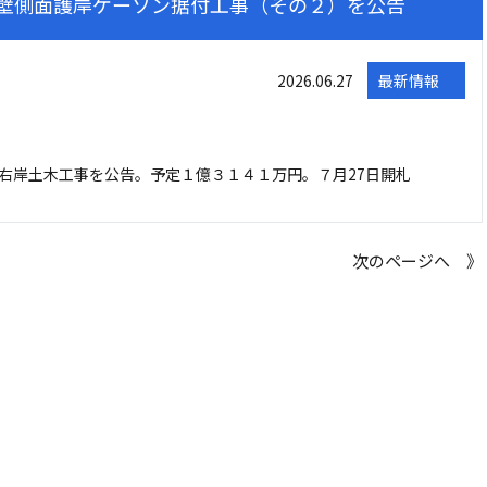
壁側面護岸ケーソン据付工事（その２）を公告
2026.06.27
最新情報
右岸土木工事を公告。予定１億３１４１万円。７月27日開札
次のページへ 》