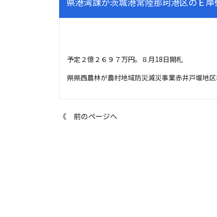
県港湾課が茨城港常陸那珂港区のＥ岸
予定２億２６９７万円。８月18日開札
県県西農林が農村地域防災減災事業赤井戸堰地区
《 前のページへ