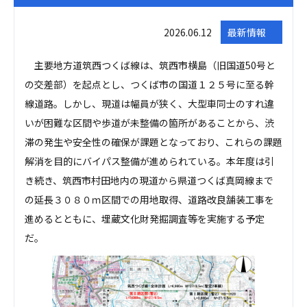
2026.06.12
最新情報
主要地方道筑西つくば線は、筑西市横島（旧国道50号と
の交差部）を起点とし、つくば市の国道１２５号に至る幹
線道路。しかし、現道は幅員が狭く、大型車同士のすれ違
いが困難な区間や歩道が未整備の箇所があることから、渋
滞の発生や安全性の確保が課題となっており、これらの課題
解消を目的にバイパス整備が進められている。本年度は引
き続き、筑西市村田地内の現道から県道つくば真岡線まで
の延長３０８０ｍ区間での用地取得、道路改良舗装工事を
進めるとともに、埋蔵文化財発掘調査等を実施する予定
だ。