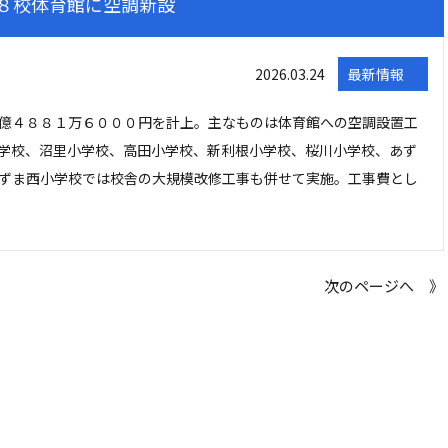
８校体育館に空調新設
2026.03.24
最新情報
億４８８１万６０００円を計上。主なものは体育館への空調設置工
学校、沼里小学校、高田小学校、新利根小学校、桜川小学校、あず
ずま西小学校では校舎の大規模改修工事も併せて実施。工事費とし
次のページへ 》