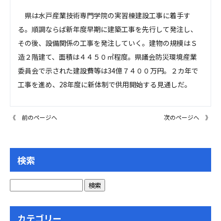
県は水戸産業技術専門学院の実習棟建設工事に着手す
る。順調ならば新年度早期に建築工事を先行して発注し、
その後、設備関係の工事を発注していく。建物の規模はＳ
造２階建て、面積は４４５０㎡程度。県議会防災環境産業
委員会で示された建設費等は34億７４００万円。２カ年で
工事を進め、28年度に新体制で供用開始する見通しだ。
《 前のページへ
次のページへ 》
検索
カテゴリー