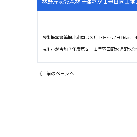
林野庁茨城森林管理署が１号日向山地
技術提案書等提出期間は３月13日～27日16時。
桜川市が令和７年度第２－１号羽田配水場配水池
《 前のページへ