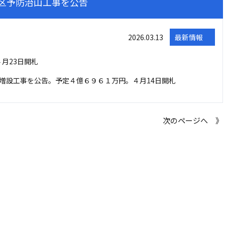
区予防治山工事を公告
2026.03.13
最新情報
４月23日開札
増設工事を公告。予定４億６９６１万円。４月14日開札
次のページへ 》