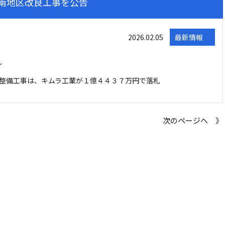
南地区改良工事を公告
2026.02.05
最新情報
札
整備工事は、キムラ工業が１億４４３７万円で落札
次のページへ 》