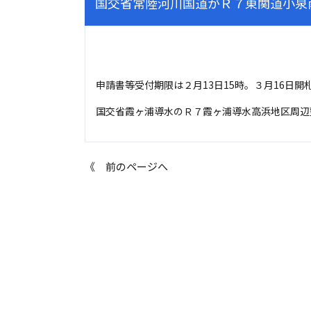
国交省常陸河川国道がＲ７東関道小泉
申請書等受付期限は２月13日15時。３月16日開
国交省霞ヶ浦導水のＲ７霞ヶ浦導水高浜地区周辺
《 前のページへ