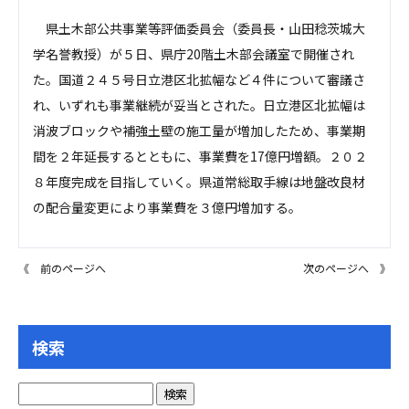
県土木部公共事業等評価委員会（委員長・山田稔茨城大
学名誉教授）が５日、県庁20階土木部会議室で開催され
た。国道２４５号日立港区北拡幅など４件について審議さ
れ、いずれも事業継続が妥当とされた。日立港区北拡幅は
消波ブロックや補強土壁の施工量が増加したため、事業期
間を２年延長するとともに、事業費を17億円増額。２０２
８年度完成を目指していく。県道常総取手線は地盤改良材
の配合量変更により事業費を３億円増加する。
《 前のページへ
次のページへ 》
検索