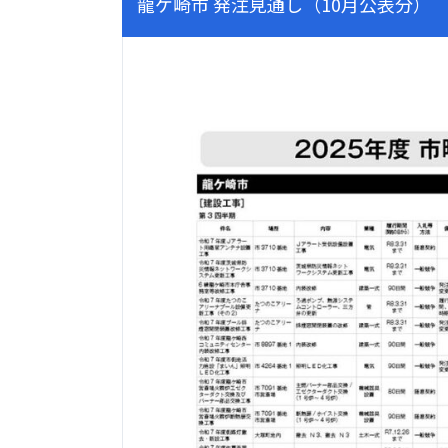
龍ケ崎市 発注見通し（10月公表分）