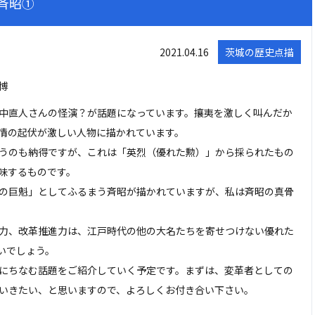
斉昭①
2021.04.16
茨城の歴史点描
博
中直人さんの怪演？が話題になっています。攘夷を激しく叫んだか
情の起伏が激しい人物に描かれています。
うのも納得ですが、これは「英烈（優れた勲）」から採られたもの
味するものです。
の巨魁」としてふるまう斉昭が描かれていますが、私は斉昭の真骨
力、改革推進力は、江戸時代の他の大名たちを寄せつけない優れた
いでしょう。
にちなむ話題をご紹介していく予定です。まずは、変革者としての
いきたい、と思いますので、よろしくお付き合い下さい。