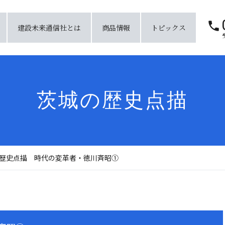
建設未来通信社とは
商品情報
トピックス
茨城の歴史点描
歴史点描 時代の変革者・徳川斉昭①