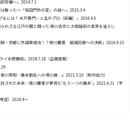
編～」2014.7.1
散った～「桜田門外の変」の謎～」2015.3.4
には？ 水戸黄門・人生のプロ（前編）」2016.4.5
られざる江戸の闇と闘った 徳川吉宗と大岡越前の真実を追え!」
・京都に外国軍侵攻！？徳川慶喜 破滅回避への決断」2016.9.15
水野勝成」2018.7.18（企画提案）
29
川斉昭―幕末動乱への導火線―』2021.3.10（制作協力）
された未来―徳川慶喜が夢見た‘もう一つの幕末‘」2021.4.21（予
）2020.4～