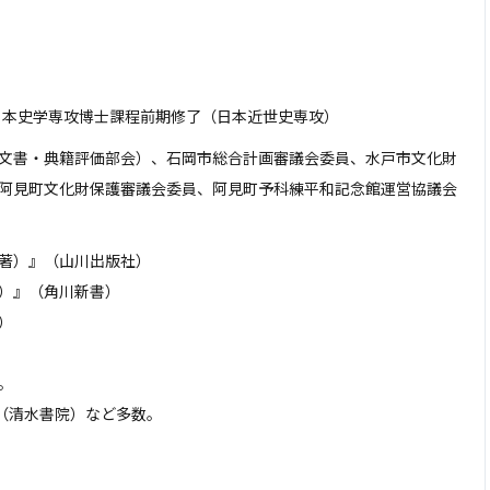
日本史学専攻博士課程前期修了（日本近世史専攻）
文書・典籍評価部会）、石岡市総合計画審議会委員、水戸市文化財
阿見町文化財保護審議会委員、阿見町予科練平和記念館運営協議会
著）』（山川出版社）
）』（角川新書）
）
。
清水書院）など多数。