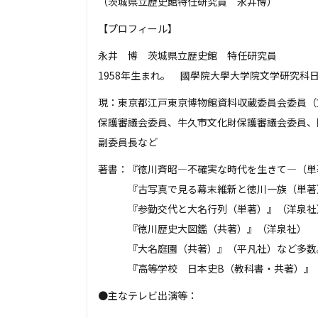
（茨城県立歴史館特任研究員 永井博）
【プロフィール】
永井 博 茨城県立歴史館 特任研究員
1958年生まれ。 國學院大學大学院文学研究科
現：東京都江戸東京博物館資料収蔵委員会委員（
保護審議会委員、牛久市文化財保護審議会委員、
副委員長など
著書：『徳川斉昭―不確実な時代を生きて―（単
『古写真で見る幕末維新と徳川一族（単著
『参勤交代と大名行列（単著）』（洋泉社
『徳川歴史大図鑑（共著）』（洋泉社）
『大名庭園（共著）』（平凡社）など多数
『高等学校 日本史B（教科書・共著）』（
●主なテレビ出演等：