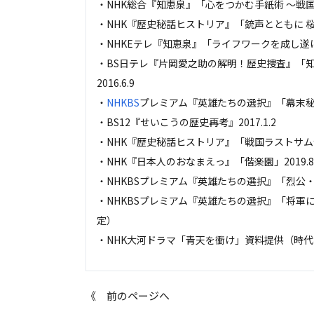
・NHK総合『知恵泉』「心をつかむ手紙術 ～戦国武将
・NHK『歴史秘話ヒストリア』「銃声とともに 桜は
・NHKEテレ『知恵泉』「ライフワークを成し遂げる
・BS日テレ『片岡愛之助の解明！歴史捜査』「知
2016.6.9
・
NHKBS
プレミアム『英雄たちの選択』「幕末秘録
・BS12『せいこうの歴史再考』2017.1.2
・NHK『歴史秘話ヒストリア』「戦国ラストサムライ
・NHK『日本人のおなまえっ』「偕楽園」2019.8.
・NHKBSプレミアム『英雄たちの選択』「烈公・徳
・NHKBSプレミアム『英雄たちの選択』「将軍に託
定）
・NHK大河ドラマ「青天を衝け」資料提供（時代考証
《 前のページへ