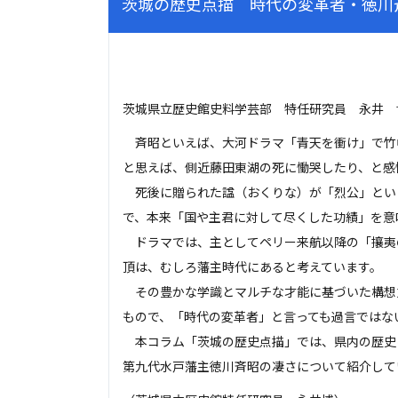
茨城の歴史点描 時代の変革者・徳川
茨城県立歴史館史料学芸部 特任研究員 永井 
斉昭といえば、大河ドラマ「青天を衝け」で竹
と思えば、側近藤田東湖の死に慟哭したり、と感
死後に贈られた諡（おくりな）が「烈公」とい
で、本来「国や主君に対して尽くした功績」を意
ドラマでは、主としてペリー来航以降の「攘夷
頂は、むしろ藩主時代にあると考えています。
その豊かな学識とマルチな才能に基づいた構想
もので、「時代の変革者」と言っても過言ではな
本コラム「茨城の歴史点描」では、県内の歴史
第九代水戸藩主徳川斉昭の凄さについて紹介して